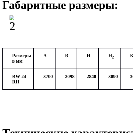
Габаритные размер
ы
:
Размеры
A
B
H
H
2
в мм
BW
24
3700
2098
2840
30
9
0
3
RH
Технические характерис