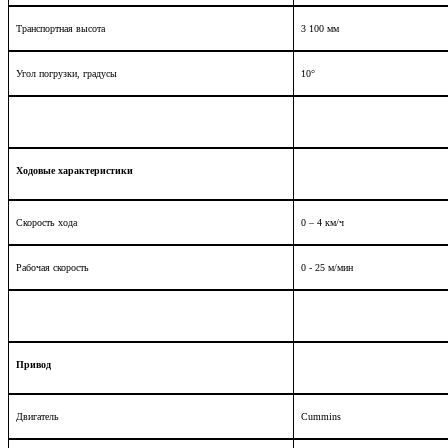
Транспортная высота
3 100 мм
Угол погрузки, градусы
10°
Ходовые характеристики
Скорость хода
0 – 4 км/ч
Рабочая скорость
0 - 25 м/мин
Привод
Двигатель
Cummins