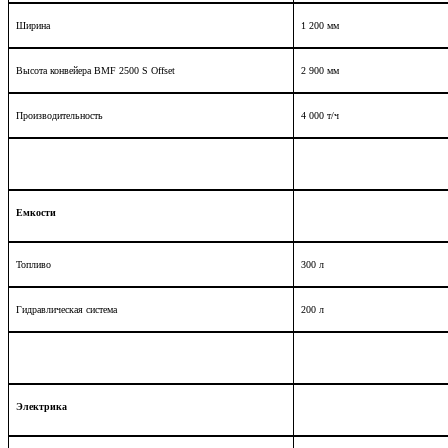
Ширина
1 200 мм
Высота конвейера
BMF
2500
S
Offset
2 900 мм
Производительность
4 000 т/ч
Емкости
Топливо
300 л
Гидравлическая система
200 л
Электрика