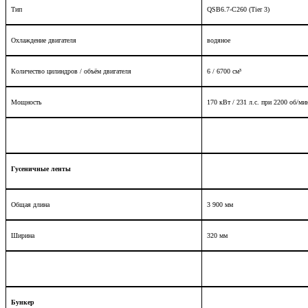
Тип
QSB6.7-C260 (Tier
3
)
Охлаждение двигателя
водяное
Количество цилиндров / объём двигателя
6 / 6700 см³
Мощность
170 кВт / 231 л.с. при
2200 об/ми
Гусеничные ленты
Общая длина
3 900 мм
Ширина
320 мм
Бункер