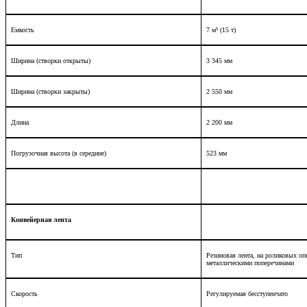
Емкость
7 м³
(15
т)
Ширина (створки открыты)
3 345 мм
Ширина
(створки закрыты)
2 550 мм
Длина
2 200 мм
Погрузочная высота (в середине)
523 мм
Конвейерная лента
Тип
Резиновая лента, на роликовых оп
металлическими поперечинами
Скорость
Регулируемая бесступенчато